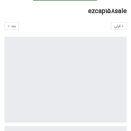
ezcap158sale
قبلی
بعد