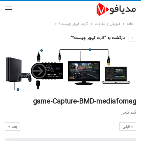
خانه
آموزش و مقالات
کارت کپچر چیست؟
بازگشت به "کارت کپچر چیست؟"
game-Capture-BMD-mediafomag
گیم کپچر
قبلی
بعد