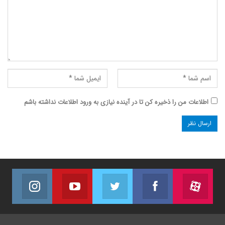
اطلاعات من را ذخیره کن تا در آینده نیازی به ورود اطلاعات نداشته باشم
agram
Youtube
Twitter
Facebook
Aparat
ویدئوهای ما در آپارات
به ما در فیسبوک ملحق شوید
ما را در توییتر دنبال کنید
تماشای ویدئو در یوتی
ما را د