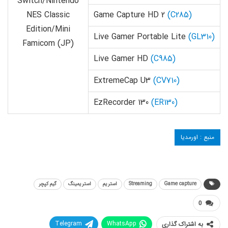
Switch/Nintendo
NES Classic
Game Capture HD 2
(C285)
Edition/Mini
Live Gamer Portable Lite
(GL310)
Famicom (JP)
Live Gamer HD
(C985)
ExtremeCap U3
(CV710)
EzRecorder 130
(ER130)
منبع : اورمدیا
Game capture
Streaming
استریم
استریمینگ
گیم کپچر
0
Telegram
WhatsApp
به اشتراک گذاری