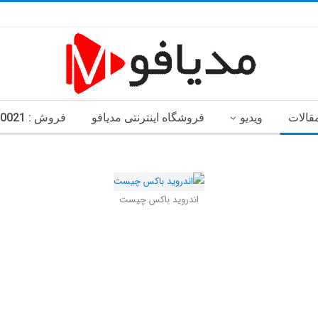
قالات
ویدیو
فروشگاه اینترنتی مدیافو
فروش : 33720021-021
اندروید باکس چیست