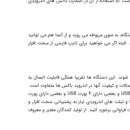
از مدیاسنترهای بسیار جذاب و کاربردی است که استفاده از آن در اسمارت باکس های اندرویدی
گاه، به منوی مربوطه می روید و از آنجا هم می توانید
. البته اگر می خواهید برای تایپ فارسی از سخت افزار
ضی مدل ها توسط پورت HDMI یا سه فیش AV به تلویزیون وصل می شوند. این دستگاه ها تقریبا همگی قابلیت اتصال به
 ماوس و کیبورد، حافظه جانبی، شبکه RJ45 و … را دارند. اما نوع اتصالات و کیفیت آنها در اندروید باکس ها متفاوت است.
به عنوان مثال بعضی دستگاه ها دارای شبکه WiFi 5Ghz و بعضی دارای شبکه WiFi 2.4Ghz هستند یا بعضی دارای 2 پورت USB و بعضی دارای 4 پورت USB و بعضی دارای پورت
ها و تبلت های اندرویدی نیاز به پشتیبانی سخت افزار و
 فراوانی برخورد کنید. از تولید کنندگان معتبر و معروف