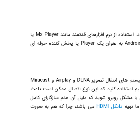
همانطور که قبل تر هم گفتیم از این دستگاه ها به عنوان یک پخش کننده حرفه ای فیلم و تصاویر ویدئویی استفاده می شود. استفاده از نرم افزارهای قدتمند مانند Mx Player یا
Kodi و … امکان پخش فیلم با هر فرمتی را میسر می سازد .اگر شما هم یک فیلم باز حرفه ای هستید می توانید از Android Box به عنوان یک Player یا پخش کننده حرفه ای
بله توسط نرم افزار امکان پذیر است اما محدودیت هایی خواهید داشت. اسمارت باکس ها یا همان اندروید باکس ها از سیستم های انتقال تصویر DLNA و Airplay و Miracast
سیم استفاده کنید که این نوع اتصال ممکن است باعث
ال گوشی ها و تبلت های با سیستم عامل iOS ممکن است در اتصال با مشکل روبرو شوید که دلیل آن عدم سازگارای کامل
دانگل HDMI
می باشد، چرا که هم به صورت